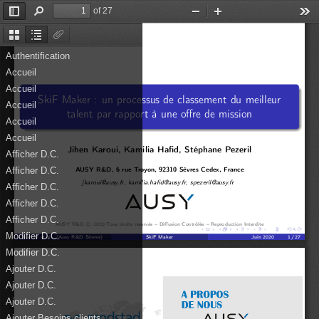
of 27
Toggle
Find
Zoom
Zoom
Too
Sidebar
Out
In
Thumbnails
Document
Attachments
Outline
Authentification
Accueil
Accueil
SkiF Maker : un processus de classement du meilleur
Accueil
talent par rapport à une offre de mission
Accueil
Accueil
Jihen Karoui, Kamilia Hafid, Stéphane Pezeril
Afficher D.C.
Afficher D.C.
AUSY R&D, 6 rue Troyon, 92310 Sèvres Cedex, France
jkaroui@ausy.fr, kamilia.hafid@ausy.fr, spezeril@ausy.fr
Afficher D.C.
Afficher D.C.
Afficher D.C.
c
©
AUSY R&D
2020 Tous droits reservés – Diffusion Contrôlée – Reproduction Interdite
Modifier D.C.
Karoui et al. (Ausy R&D Sèvres)
SkiF Maker
Juin 2020
1 / 27
Modifier D.C.
Ajouter D.C.
Ajouter D.C.
Ajouter D.C.
Ajouter Besoins clients