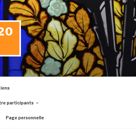
20
iens
re participants
Page personnelle