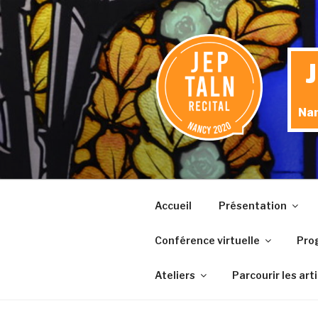
Aller
au
contenu
principal
Nan
Accueil
Présentation
Conférence virtuelle
Pro
Ateliers
Parcourir les art