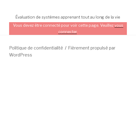
Évaluation de systèmes apprenant tout au long de la vie
Vous devez être connecté pour voir cette page. Veuillez
vous
connecter
.
Politique de confidentialité
Fièrement propulsé par
WordPress