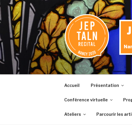
Aller
au
contenu
principal
Nan
Accueil
Présentation
Conférence virtuelle
Pro
Ateliers
Parcourir les art