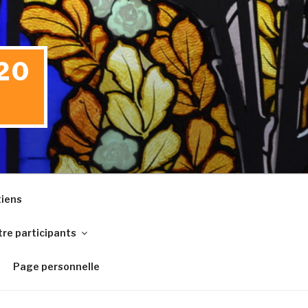
20
iens
re participants
Page personnelle