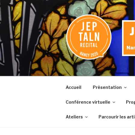
Aller
au
contenu
principal
Nan
Accueil
Présentation
Conférence virtuelle
Pro
Ateliers
Parcourir les art