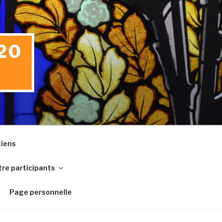
20
iens
re participants
Page personnelle