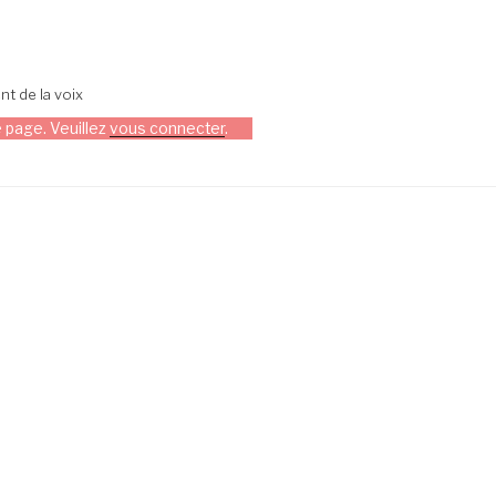
t de la voix
 page. Veuillez
vous connecter
.