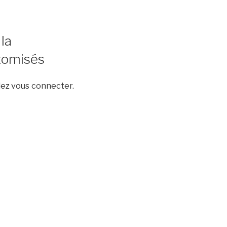
la
ctomisés
llez vous connecter.