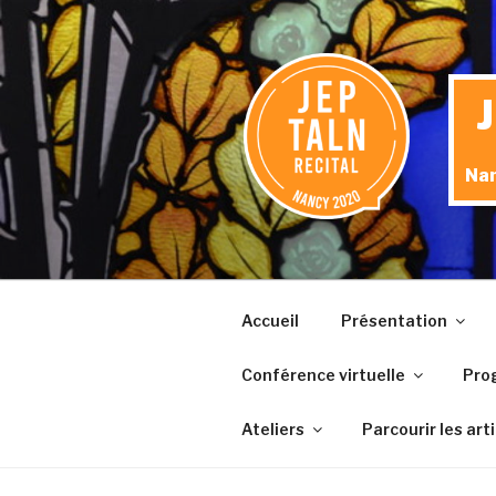
Aller
au
contenu
principal
Nan
Accueil
Présentation
Conférence virtuelle
Pro
Ateliers
Parcourir les art