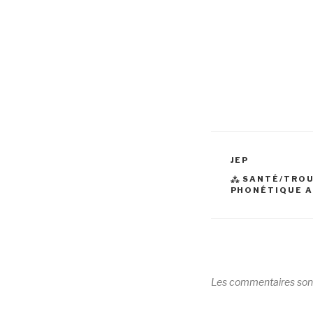
CATÉGORIES
JEP
ÉTIQUETTES
⁂ SANTÉ/TROU
PHONÉTIQUE 
Les commentaires son