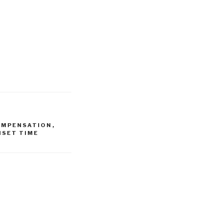
OMPENSATION
,
NSET TIME