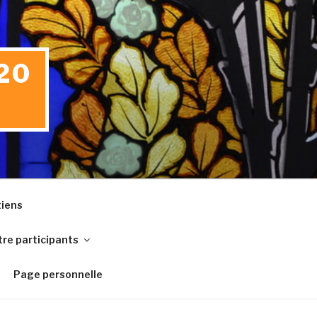
20
iens
re participants
Page personnelle