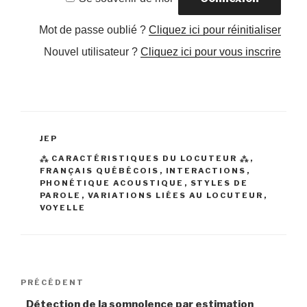
Mot de passe oublié ?
Cliquez ici pour réinitialiser
Nouvel utilisateur ?
Cliquez ici pour vous inscrire
CATÉGORIES
JEP
ÉTIQUETTES
⁂ CARACTÉRISTIQUES DU LOCUTEUR ⁂
,
FRANÇAIS QUÉBÉCOIS
,
INTERACTIONS
,
PHONÉTIQUE ACOUSTIQUE
,
STYLES DE
PAROLE
,
VARIATIONS LIÉES AU LOCUTEUR
,
VOYELLE
Navigation
PRÉCÉDENT
Article
de
précédent
Détection de la somnolence par estimation