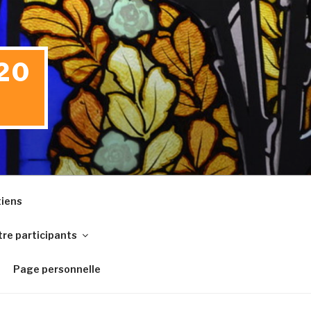
20
iens
re participants
Page personnelle