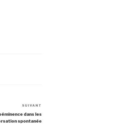
SUIVANT
Article
suivant
éminence dans les
ersation spontanée