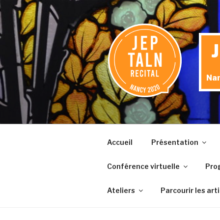
Aller
au
contenu
principal
Nan
Accueil
Présentation
Conférence virtuelle
Pro
Ateliers
Parcourir les art