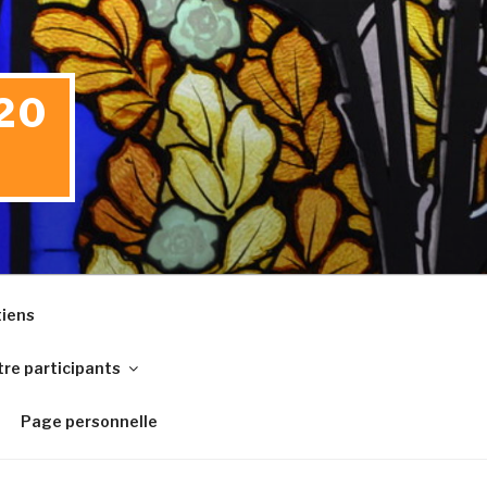
20
iens
re participants
Page personnelle