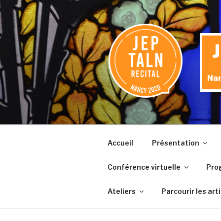
Aller
au
contenu
principal
Nan
Accueil
Présentation
Conférence virtuelle
Pro
Ateliers
Parcourir les art